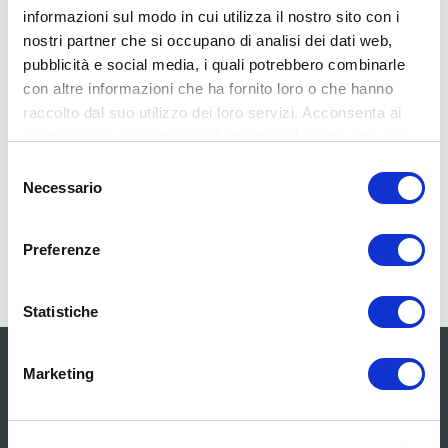
amet, consectetur adipiscing elit. Vivamus purus
informazioni sul modo in cui utilizza il nostro sito con i
nisl, elementum vitae consequat at, tristique ut
nostri partner che si occupano di analisi dei dati web,
enim. Sed ut dignissim leo. Nullam sed metus id
pubblicità e social media, i quali potrebbero combinarle
sapien faucibus rhoncus sed at magna. Nullam
con altre informazioni che ha fornito loro o che hanno
eget ornare leo, eget aliquam ante. Sed cursus
raccolto dal suo utilizzo dei loro servizi. Acconsenta ai
malesuada fringilla. Cras porta ipsum sed nibh
nostri cookie se continua ad utilizzare il nostro sito web.
consectetur,
Selezione
Necessario
del
Continua a leggere
consenso
Preferenze
Statistiche
Marketing
STUDIO DI ARCHITETTURA
Architetto Domenico Mariani