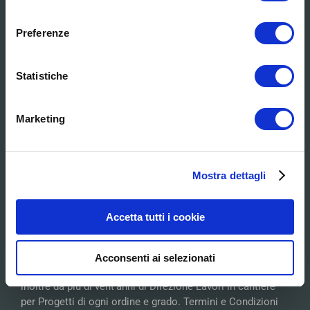
consenso
Architetto Domenico Mariani
Preferenze
I Servizi
Statistiche
MAPPA
Marketing
Mostra dettagli
PRESENTAZIONE
Accetta tutti i cookie
Progettista specializzato in Tecnologia del Recupero
Edilizio, lavora in Team con collaboratori tecnici esperti in
Acconsenti ai selezionati
problematiche del costruito. Si occupa con successo
inoltre da più di vent’anni di Direzione Lavori in cantiere
per Progetti di ogni ordine e grado.
Termini e Condizioni