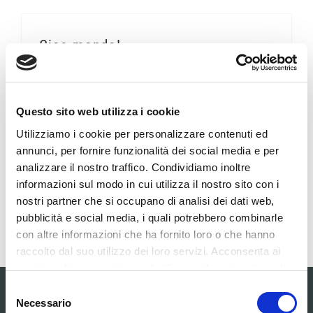
Ciao mondo!
Di
ramdac.eu
|
Febbraio 6th, 2020
|
Senza categoria
Benvenuto in WordPress. Questo è il tuo primo
Questo sito web utilizza i cookie
articolo. Modificalo o cancellalo e quindi inizia a
Utilizziamo i cookie per personalizzare contenuti ed
scrivere!
annunci, per fornire funzionalità dei social media e per
analizzare il nostro traffico. Condividiamo inoltre
Continua a leggere
informazioni sul modo in cui utilizza il nostro sito con i
nostri partner che si occupano di analisi dei dati web,
pubblicità e social media, i quali potrebbero combinarle
con altre informazioni che ha fornito loro o che hanno
raccolto dal suo utilizzo dei loro servizi. Acconsenta ai
nostri cookie se continua ad utilizzare il nostro sito web.
Selezione
Necessario
STUDIO DI ARCHITETTURA
del