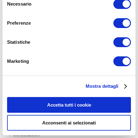
Un commentatore di WordPress
su
Ciao mondo!
Necessario
del
consenso
Preferenze
Archivi
Statistiche
Febbraio 2020
Marketing
Dicembre 2015
Mostra dettagli
Categorie
Accetta tutti i cookie
Architecture
Buildings
Acconsenti ai selezionati
Construction