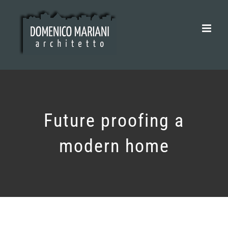
Salta
al
contenuto
Future proofing a
modern home