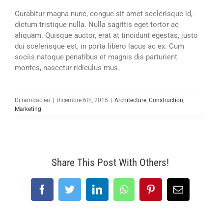
Curabitur magna nunc, congue sit amet scelerisque id,
dictum tristique nulla. Nulla sagittis eget tortor ac
aliquam. Quisque auctor, erat at tincidunt egestas, justo
dui scelerisque est, in porta libero lacus ac ex. Cum
sociis natoque penatibus et magnis dis parturient
montes, nascetur ridiculus mus.
Di
ramdac.eu
|
Dicembre 6th, 2015
|
Architecture
,
Construction
,
Marketing
Share This Post With Others!
Facebook
Twitter
LinkedIn
WhatsApp
Pinterest
Email