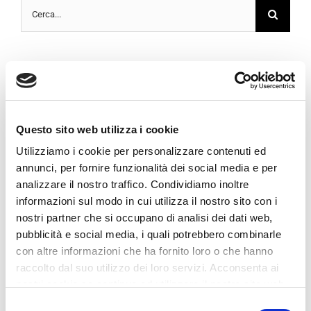
Cerca
per:
Articoli recenti
Ciao mondo!
Questo sito web utilizza i cookie
Redeveloping Florida’s Remote Southern Coast
Utilizziamo i cookie per personalizzare contenuti ed
annunci, per fornire funzionalità dei social media e per
How We Manage Large Construction Projects
analizzare il nostro traffico. Condividiamo inoltre
informazioni sul modo in cui utilizza il nostro sito con i
Future proofing a modern home
nostri partner che si occupano di analisi dei dati web,
pubblicità e social media, i quali potrebbero combinarle
con altre informazioni che ha fornito loro o che hanno
raccolto dal suo utilizzo dei loro servizi. Acconsenta ai
Commenti recenti
nostri cookie se continua ad utilizzare il nostro sito web.
Selezione